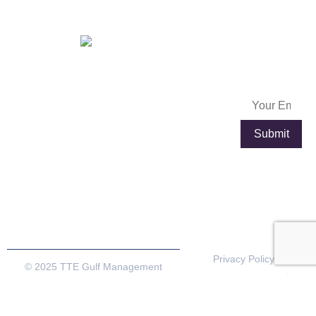
OFFICES IN
FRANCE
Subscribe
info@exportpulse.com
Lyon
Paris
Now
www.exportpulse.com
Lyon Part
4 place
Dieu
Louis
Plaza, 92
Armand,
rue de la
Tour de
villette,
l’Horloge,
69003
75012
Lyon,France
Paris,
France
Privacy Policy
© 2025 TTE Gulf Management
Terms & Conditions
Consultancy. All rights reserved
Cookie Policy