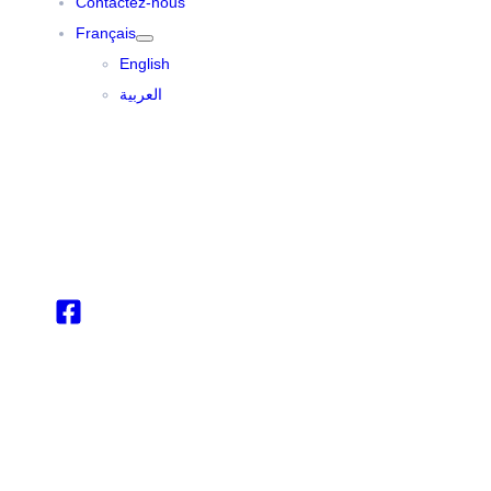
Contactez-nous
Français
English
العربية
+971 4 454 95 56
info@ttegulf.com
www.ttegulf.com