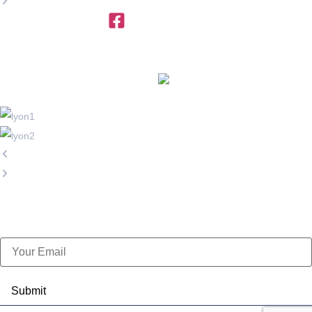
+971 4 454 95 56
info@ttegulf.com
www.ttegulf.com
OFFICES IN
FRANCE
info@exportpulse.com
www.exportpulse.com
Subscribe Now