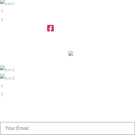
+971 4 454 95 56
info@ttegulf.com
www.ttegulf.com
OFFICES IN
FRANCE
info@exportpulse.com
www.exportpulse.com
Subscribe Now