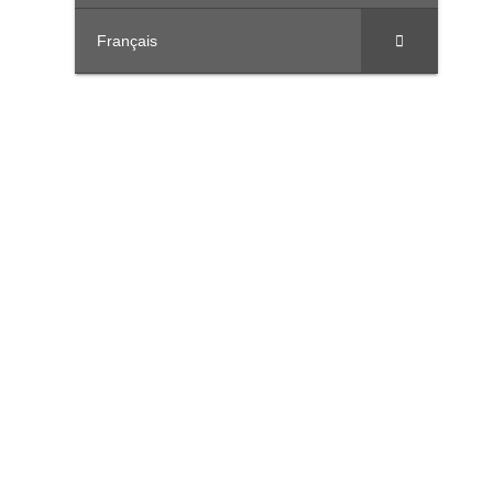
Français
United Arab Emirates
Offices 3801, Citadel Tower, Al Abraj Street, Business Bay, PO Bo
Saudi Arabia