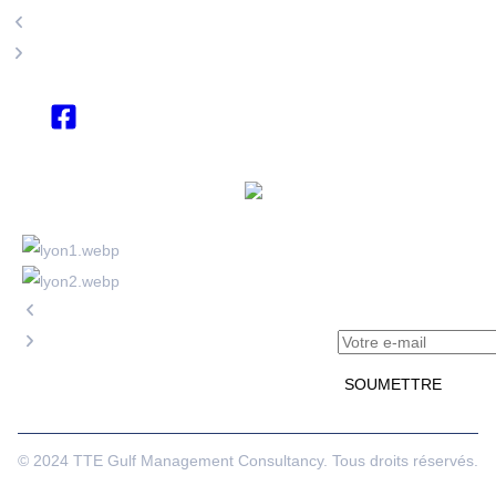
+971 4 454 95 56
info@ttegulf.com
www.ttegulf.com
Bureau en
FRANCE
Rejoignez Notre
info@export
Liste de
pulse.com
Diffusion
www.exportp
ulse.com
© 2024 TTE Gulf Management Consultancy. Tous droits réservés.