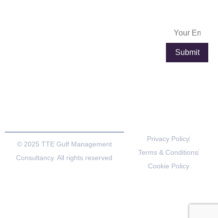
Subscribe
info@exportpulse.com
Lyon
Paris
Now
www.exportpulse.com
Lyon Part
4 place
Dieu
Louis
Plaza, 92
Armand,
rue de la
Tour de
villette,
l’Horloge,
69003
75012
Lyon,France
Paris,
France
Privacy Policy
© 2025 TTE Gulf Management
Terms & Conditions
Consultancy. All rights reserved
Cookie Policy