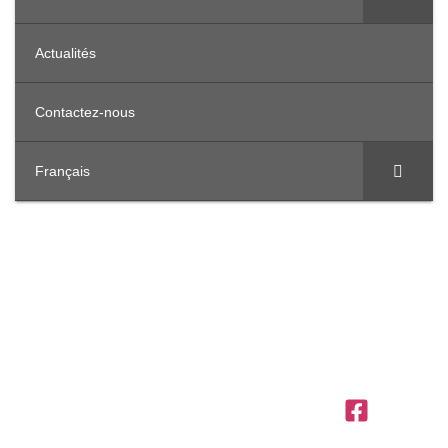
Actualités
Contactez-nous
Français
OFFICES IN THE REGION
United
Saudi
Egypt
Office
+971 4
Arab
Arabia