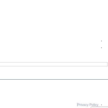
info@exportpulse.com
www.exportpulse.com
Privacy Policy