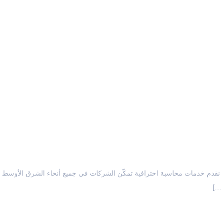
يئة الأعمال سريعة التطور، لا تعتبر الشفافية المالية مجرد ضرورة تنظيمية، بل هي أحد الأصول الاستراتيجية. في TTE Gulf Management Consultancy، نقدم خدمات محاسبة احترافية تمكّن الشركات في جميع أنحاء الشرق الأوسط
…]