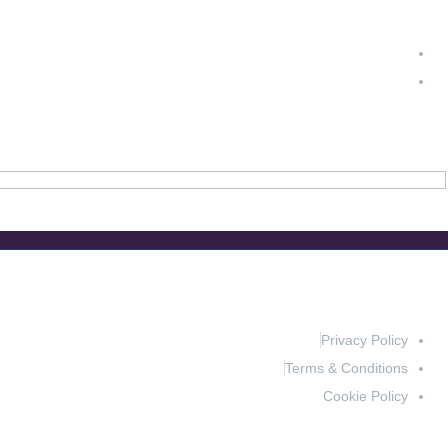
info@exportpulse.com
www.exportpulse.com
Privacy Policy
Terms & Conditions
Cookie Policy