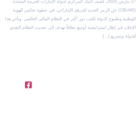
27 مارس 2025، كشف البنك المركزي لدولة الإمارات العربية المتحدة
(CBUAE) عن الرمز الجديد للدرهم الإماراتي، في خطوة تعكس الهوية
الوطنية وطموح الدولة للعب دور أكبر في النظام المالي العالمي. ويأتي هذا
الإعلان في إطار استراتيجية أوسع نطاقاً تهدف إلى تحديث النظام النقدي
للدولة وتسريع […]
OFFICES IN THE REGION
Egypt
Saudi
United
Office
+971 4
Arabia
Arab
312,
Office
454 95
Emirates
Trivium
301, Al
Offices
56
Square,
Barakah
3801,
info@ttegulf.com
Building
Complex,
Citadel
North 90
www.ttegulf.com
Abi Barza
Tower, Al
road, New
Al Aslami
Abraj