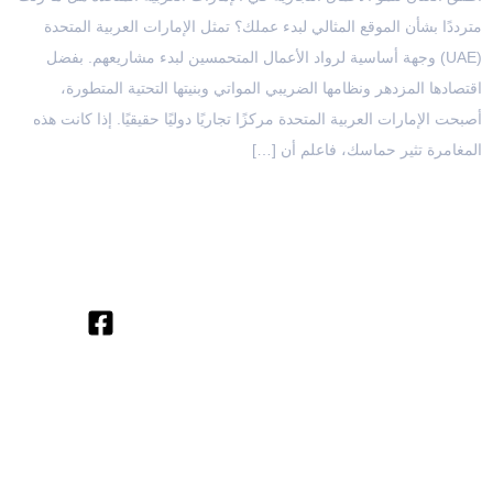
مترددًا بشأن الموقع المثالي لبدء عملك؟ تمثل الإمارات العربية المتحدة
(UAE) وجهة أساسية لرواد الأعمال المتحمسين لبدء مشاريعهم. بفضل
اقتصادها المزدهر ونظامها الضريبي المواتي وبنيتها التحتية المتطورة،
أصبحت الإمارات العربية المتحدة مركزًا تجاريًا دوليًا حقيقيًا. إذا كانت هذه
المغامرة تثير حماسك، فاعلم أن […]
OFFICES IN THE REGION
Egypt
Saudi
United
Office
+971 4
Arabia
Arab
312,
Office
454 95
Emirates
Trivium
301, Al
Offices
56
Square,
Barakah
3801,
info@ttegulf.com
Building
Complex,
Citadel
North 90
www.ttegulf.com
Abi Barza
Tower, Al