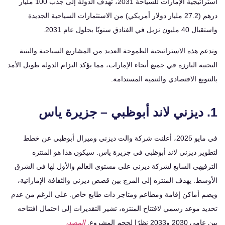
استراتيجية الإمارات للسياحة 2031، تهدف الدولة إلى جذب 100 مليار
درهم (27.2 مليار دولار أمريكي) من الاستثمارات السياحية الجديدة
 الفنادق سنويًا بحلول عام 2031.
 هذه الاستراتيجية الطموحة العديد من المشاريع السياحية والبنية
ية البارزة في جميع أنحاء الإمارات، مما يؤكد التزام الدولة طويل الأمد
ويع الاقتصادي والتنمية المستدامة.
في مايو 2025، أعلنت شركة والت ديزني وميرال أبوظبي عن خطط
ير ديزني لاند أبوظبي في جزيرة ياس. سيكون هذا هو المنتزه
فيهي السابع لشركة ديزني على مستوى العالم والأول لها في الشرق
ط. يهدف المنتزه إلى المزج بين قصص ديزني والثقافة الإماراتية،
 أماكن إقامة ومطاعم ومتاجر ذات طابع خاص. على الرغم من عدم
 موعد رسمي لافتتاح المنتزه، تشير التقديرات إلى احتمال افتتاحه
20 نظرًا لحجم المشروع.
المصدر