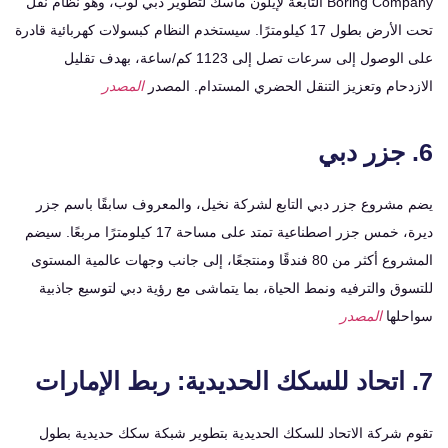
Boring Company التابعة لإيلون ماسك لتطوير دبي لوب، وهو نظام نقل
تحت الأرض بطول 17 كيلومترًا. سيستخدم النظام كبسولات كهربائية قادرة
على الوصول إلى سرعات تصل إلى 1123 كم/ساعة، بهدف تقليل
دحام وتعزيز التنقل الحضري المستدام. المصدر
المصدر
مشروع جزر دبي التابع لشركة نخيل، والمعروف سابقًا باسم جزر
ديرة، خمس جزر اصطناعية تمتد على مساحة 17 كيلومترًا مربعًا. سيضم
المشروع أكثر من 80 فندقًا ومنتجعًا، إلى جانب وجهات عالمية المستوى
ق والترفيه ونمط الحياة، بما يتماشى مع رؤية دبي لتوسيع جاذبية
لها
المصدر
 شركة الاتحاد للسكك الحديدية بتطوير شبكة سكك حديدية بطول