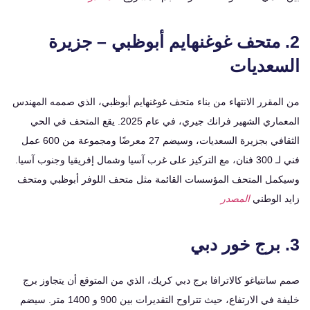
. متحف غوغنهايم أبوظبي – جزيرة
سعديات
لمقرر الانتهاء من بناء متحف غوغنهايم أبوظبي، الذي صممه المهندس
المعماري الشهير فرانك جيري، في عام 2025. يقع المتحف في الحي
الثقافي بجزيرة السعديات، وسيضم 27 معرضًا ومجموعة من 600 عمل
فني لـ 300 فنان، مع التركيز على غرب آسيا وشمال إفريقيا وجنوب آسيا.
مل المتحف المؤسسات القائمة مثل متحف اللوفر أبوظبي ومتحف
 الوطني
المصدر
انتياغو كالاترافا برج دبي كريك، الذي من المتوقع أن يتجاوز برج
خليفة في الارتفاع، حيث تتراوح التقديرات بين 900 و 1400 متر. سيضم