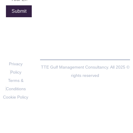
Louis
Dieu
Armand,
Plaza, 
Tour de
rue de 
l’Horloge,
villette,
75012
69003
Paris,
Lyon,Fra
France
Privacy
© 2025 TTE Gulf Management Consultancy. All
Policy
rights reserved
Terms &
Conditions
Cookie Policy